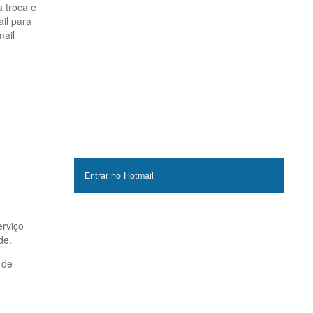
 troca e
il para
mail
Entrar no Hotmail
erviço
de.
 de